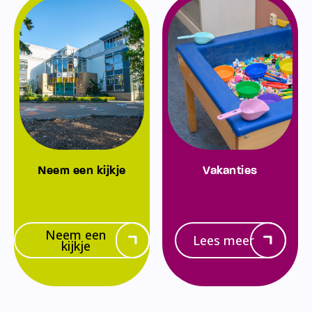
Neem een kijkje
Vakanties
Neem een
Lees meer
kijkje