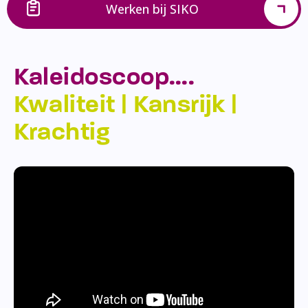
Werken bij SIKO
Kaleidoscoop….
Kwaliteit | Kansrijk |
Krachtig