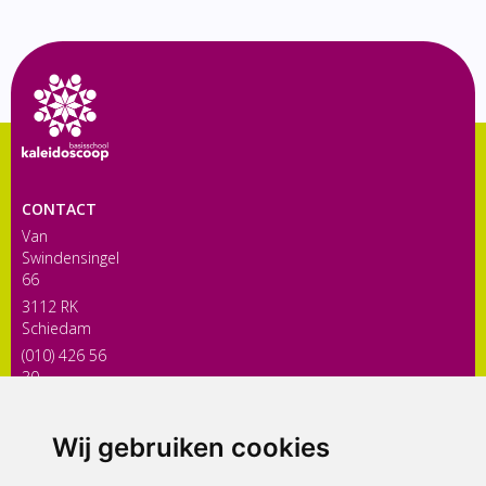
CONTACT
Van
Swindensingel
66
3112 RK
Schiedam
(010) 426 56
30
directiekaleidoscoop@siko.nl
Wij gebruiken cookies
ONDERDEEL VAN