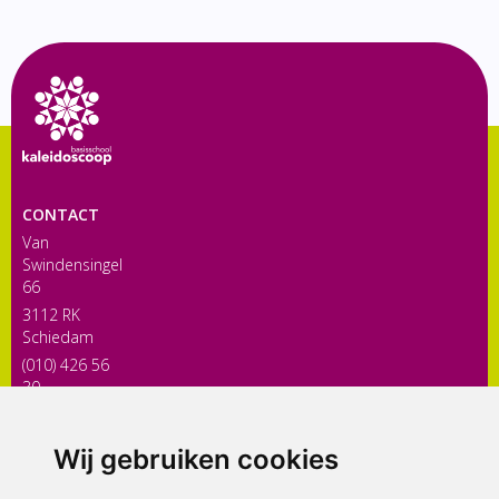
CONTACT
Van
Swindensingel
66
3112 RK
Schiedam
(010) 426 56
30
directiekaleidoscoop@siko.nl
Wij gebruiken cookies
ONDERDEEL VAN