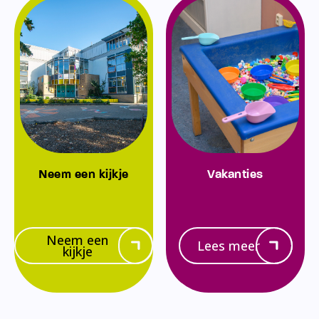
Neem een kijkje
Vakanties
Neem een
Lees meer
kijkje