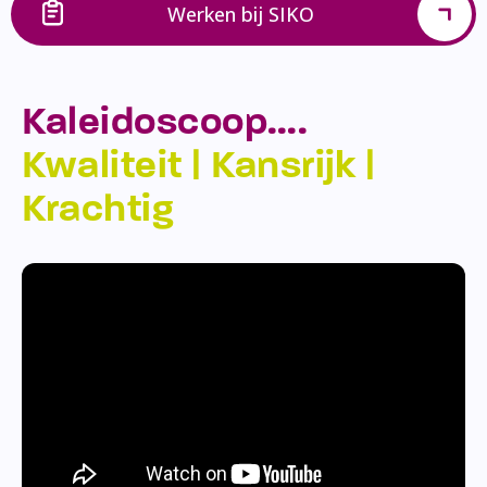
Werken bij SIKO
Kaleidoscoop….
Kwaliteit | Kansrijk |
Krachtig