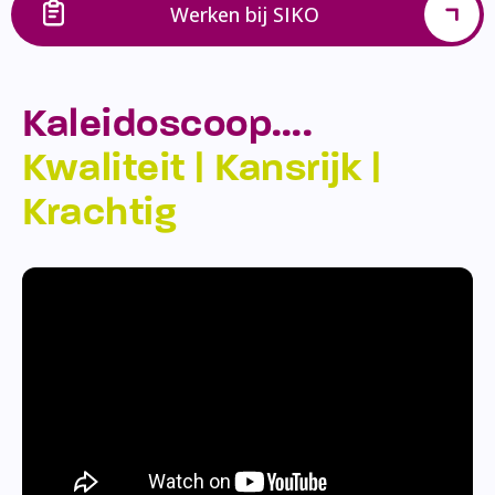
Werken bij SIKO
Kaleidoscoop….
Kwaliteit | Kansrijk |
Krachtig