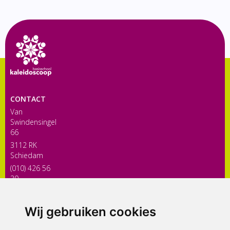
CONTACT
Van
Swindensingel
66
3112 RK
Schiedam
(010) 426 56
30
directiekaleidoscoop@siko.nl
Wij gebruiken cookies
ONDERDEEL VAN