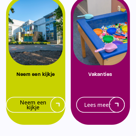
Neem een kijkje
Vakanties
Neem een
Lees meer
kijkje