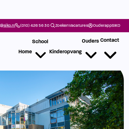
@siko.nl
(010) 426 56 30
Zoeken
Vacatures
Ouderapp
SIKO
Contact
Ouders
School
Home
Kinderopvang