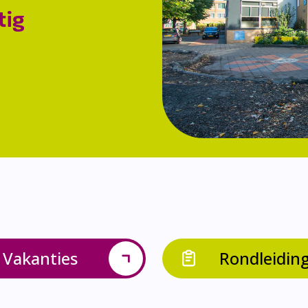
tig
Vakanties
Rondleidin