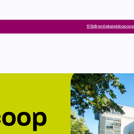
directiekaleidoscoop
coop