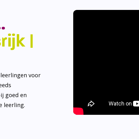
.
ijk |
eerlingen voor
teeds
ij goed en
 leerling.