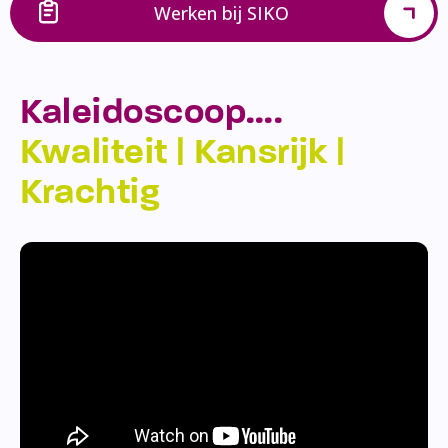
Werken bij SIKO
Kaleidoscoop….
Kwaliteit | Kansrijk |
Krachtig