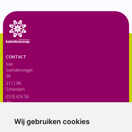
CONTACT
Van
Swindensingel
66
3112 RK
Schiedam
(010) 426 56
30
directiekaleidoscoop@siko.nl
Wij gebruiken cookies
ONDERDEEL VAN