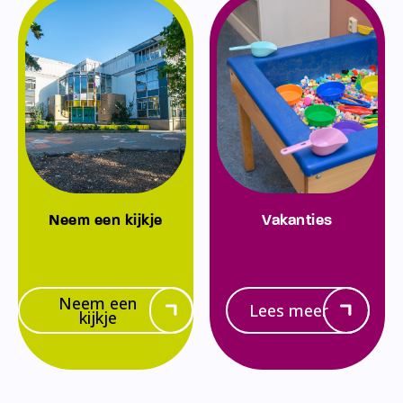
Neem een kijkje
Vakanties
Neem een
Lees meer
kijkje