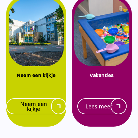
Neem een kijkje
Vakanties
Neem een
Lees meer
kijkje