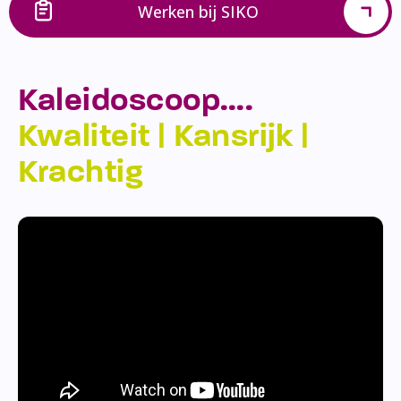
Werken bij SIKO
Kaleidoscoop….
Kwaliteit | Kansrijk |
Krachtig