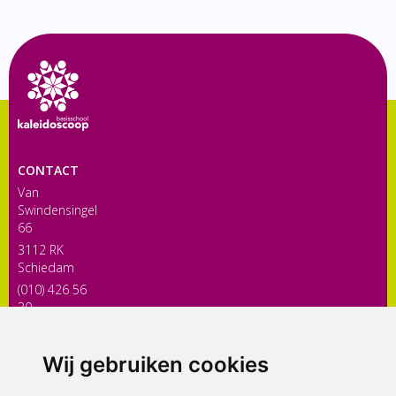
CONTACT
Van
Swindensingel
66
3112 RK
Schiedam
(010) 426 56
30
directiekaleidoscoop@siko.nl
Wij gebruiken cookies
ONDERDEEL VAN