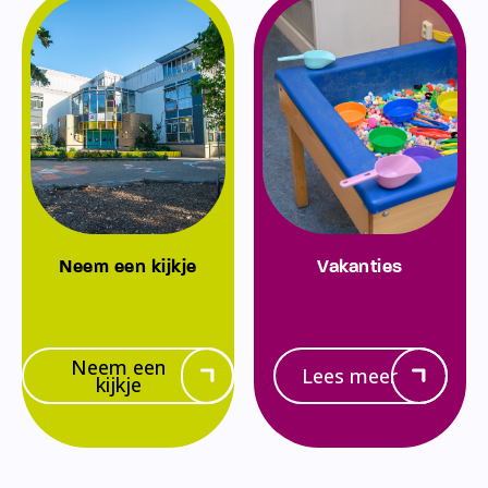
Neem een kijkje
Vakanties
Neem een
Lees meer
kijkje