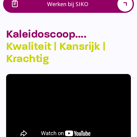
Werken bij SIKO
Kaleidoscoop….
Kwaliteit | Kansrijk |
Krachtig