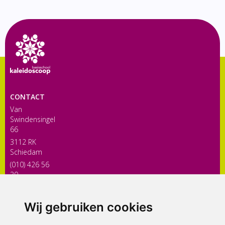
CONTACT
Van
Swindensingel
66
3112 RK
Schiedam
(010) 426 56
30
directiekaleidoscoop@siko.nl
Wij gebruiken cookies
ONDERDEEL VAN