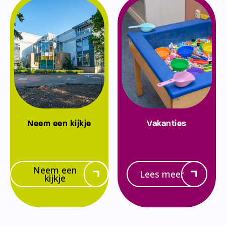
Neem een kijkje
Vakanties
Neem een
Lees meer
kijkje