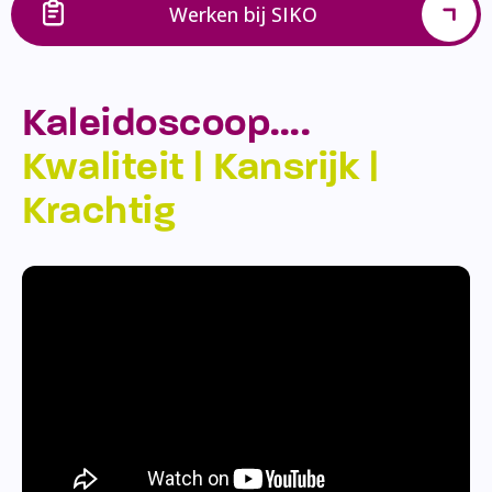
Werken bij SIKO
Kaleidoscoop….
Kwaliteit | Kansrijk |
Krachtig