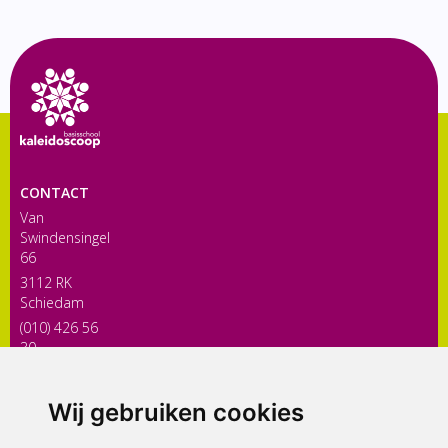
CONTACT
Van
Swindensingel
66
3112 RK
Schiedam
(010) 426 56
30
directiekaleidoscoop@siko.nl
Wij gebruiken cookies
ONDERDEEL VAN