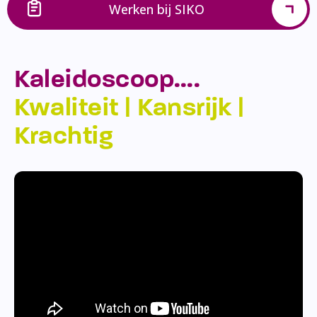
Werken bij SIKO
Kaleidoscoop….
Kwaliteit | Kansrijk |
Krachtig