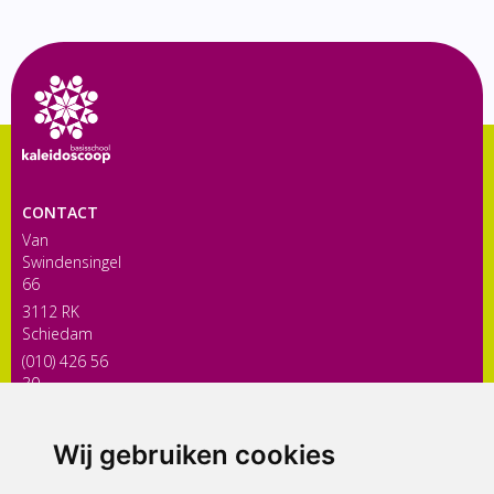
CONTACT
Van
Swindensingel
66
3112 RK
Schiedam
(010) 426 56
30
directiekaleidoscoop@siko.nl
Wij gebruiken cookies
ONDERDEEL VAN