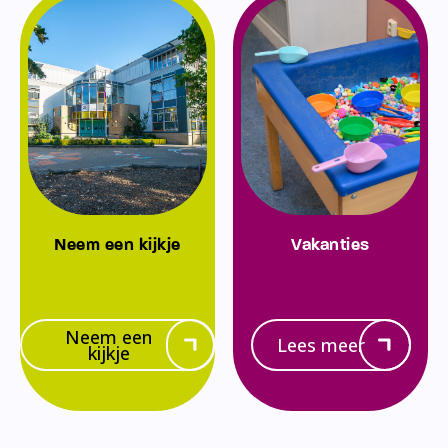
Neem een kijkje
Vakanties
Neem een
Lees meer
kijkje