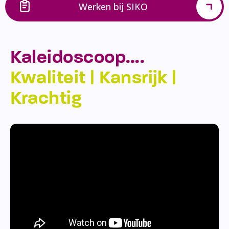
Werken bij SIKO
Kaleidoscoop….
Kwaliteit | Kansrijk |
Krachtig