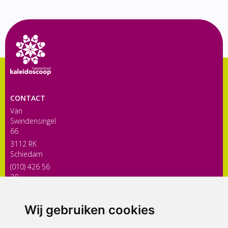
CONTACT
Van
Swindensingel
66
3112 RK
Schiedam
(010) 426 56
30
directiekaleidoscoop@siko.nl
Wij gebruiken cookies
ONDERDEEL VAN