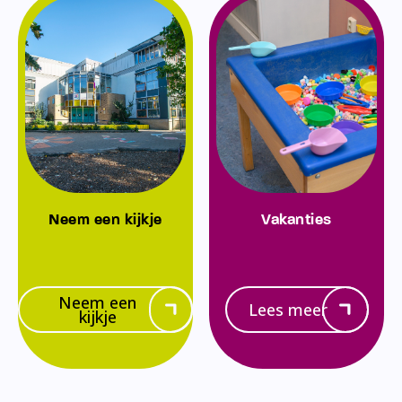
Neem een kijkje
Vakanties
Neem een
Lees meer
kijkje