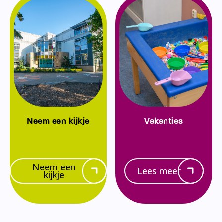
Neem een kijkje
Vakanties
Neem een
Lees meer
kijkje