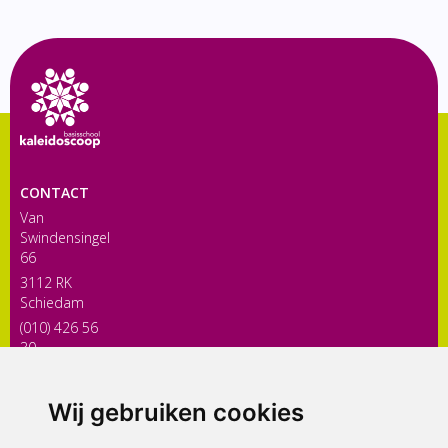
CONTACT
Van
Swindensingel
66
3112 RK
Schiedam
(010) 426 56
30
directiekaleidoscoop@siko.nl
Wij gebruiken cookies
ONDERDEEL VAN