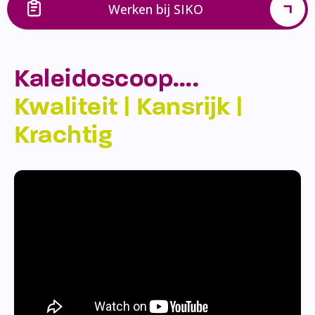
Werken bij SIKO
Kaleidoscoop….
Kwaliteit | Kansrijk |
Krachtig