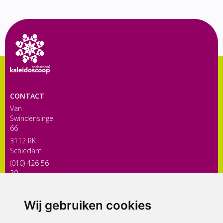
CONTACT
Van
Swindensingel
66
3112 RK
Schiedam
(010) 426 56
30
directiekaleidoscoop@siko.nl
Wij gebruiken cookies
ONDERDEEL VAN