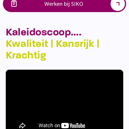
Werken bij SIKO
Kaleidoscoop….
Kwaliteit | Kansrijk |
Krachtig