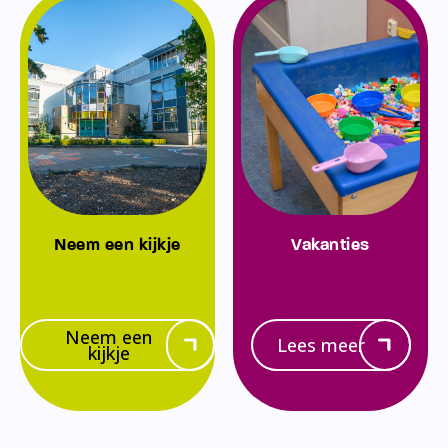
Neem een kijkje
Vakanties
Neem een
Lees meer
kijkje