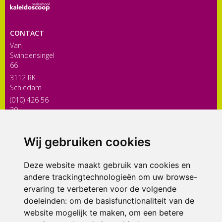
Bibliotheek
Documenten
Leerlingenzorg
CONTACT
Jeugdfonds Sport en Cultuur
Van
Swindensingel
Schooltandarts
66
3112 RK
Schiedam
(010) 426 56
30
directiekaleidoscoop@siko.nl
Wij gebruiken cookies
ONDERDEEL VAN
Deze website maakt gebruik van cookies en
andere trackingtechnologieën om uw browse-
ervaring te verbeteren voor de volgende
doeleinden:
om de basisfunctionaliteit van de
website mogelijk te maken
,
om een betere