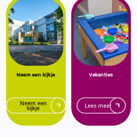
Neem een kijkje
Vakanties
Neem een
Lees meer
kijkje