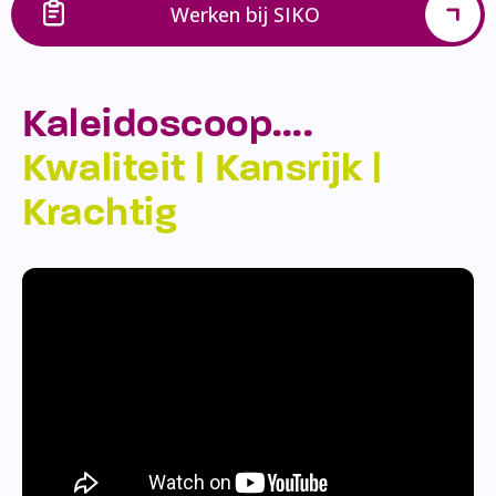
Werken bij SIKO
Kaleidoscoop….
Kwaliteit | Kansrijk |
Krachtig