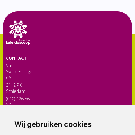
CONTACT
Van
Swindensingel
66
3112 RK
Schiedam
(010) 426 56
30
directiekaleidoscoop@siko.nl
Wij gebruiken cookies
ONDERDEEL VAN