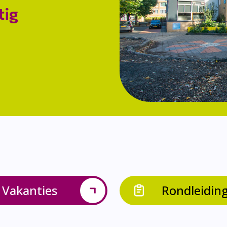
tig
Vakanties
Rondleidin