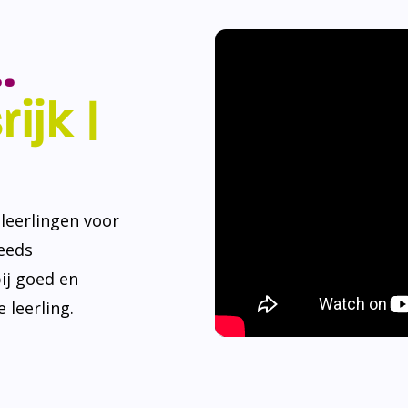
.
ijk |
eerlingen voor
teeds
ij goed en
 leerling.