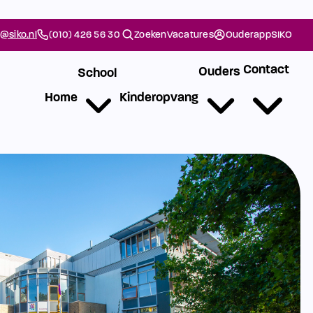
@siko.nl
(010) 426 56 30
Zoeken
Vacatures
Ouderapp
SIKO
Contact
Ouders
School
Home
Kinderopvang