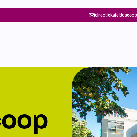
directiekaleidoscoop
coop