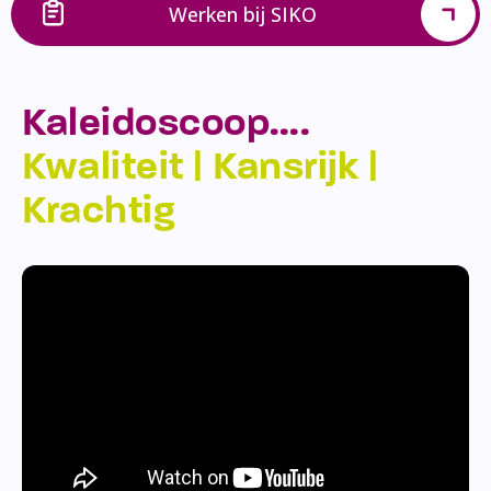
Werken bij SIKO
Kaleidoscoop….
Kwaliteit | Kansrijk |
Krachtig