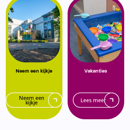
Neem een kijkje
Vakanties
Neem een
Lees meer
kijkje