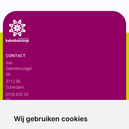
CONTACT
Van
Swindensingel
66
3112 RK
Schiedam
(010) 426 56
30
directiekaleidoscoop@siko.nl
Wij gebruiken cookies
ONDERDEEL VAN