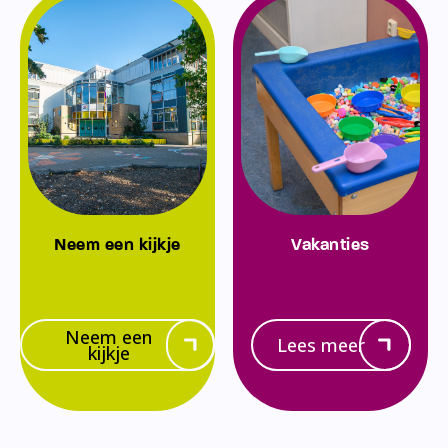
Neem een kijkje
Vakanties
Neem een
Lees meer
kijkje