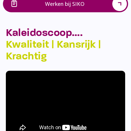
Werken bij SIKO
Kaleidoscoop….
Kwaliteit | Kansrijk |
Krachtig