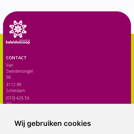
CONTACT
Van
Swindensingel
66
3112 RK
Schiedam
(010) 426 56
30
directiekaleidoscoop@siko.nl
Wij gebruiken cookies
ONDERDEEL VAN