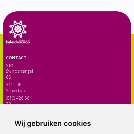
CONTACT
Van
Swindensingel
66
3112 RK
Schiedam
(010) 426 56
30
directiekaleidoscoop@siko.nl
Wij gebruiken cookies
ONDERDEEL VAN