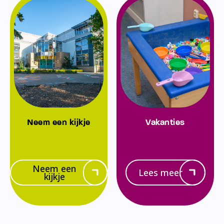
Neem een kijkje
Vakanties
Neem een
Lees meer
kijkje