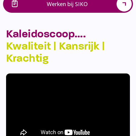
Werken bij SIKO
Kaleidoscoop….
Kwaliteit | Kansrijk |
Krachtig