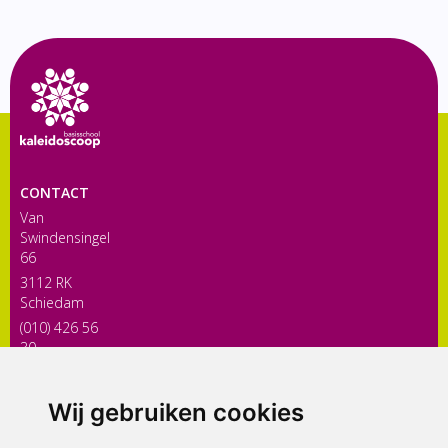
CONTACT
Van
Swindensingel
66
3112 RK
Schiedam
(010) 426 56
30
directiekaleidoscoop@siko.nl
Wij gebruiken cookies
ONDERDEEL VAN