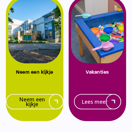
Neem een kijkje
Vakanties
Neem een
Lees meer
kijkje