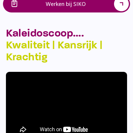
Werken bij SIKO
Kaleidoscoop….
Kwaliteit | Kansrijk |
Krachtig