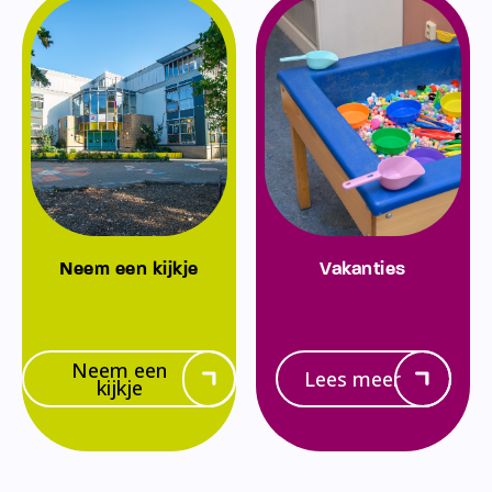
Neem een kijkje
Vakanties
Neem een
Lees meer
kijkje