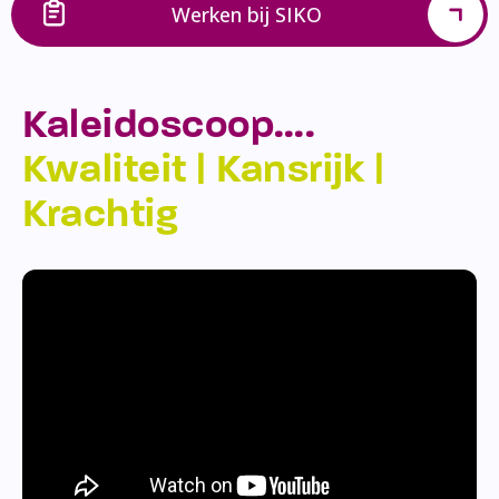
Werken bij SIKO
Kaleidoscoop….
Kwaliteit | Kansrijk |
Krachtig