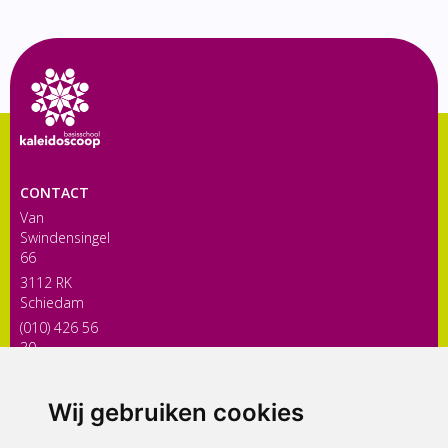
CONTACT
Van
Swindensingel
66
3112 RK
Schiedam
(010) 426 56
30
directiekaleidoscoop@siko.nl
Wij gebruiken cookies
ONDERDEEL VAN