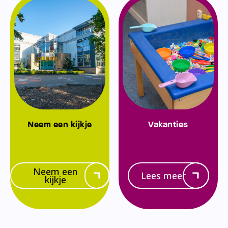
Neem een kijkje
Vakanties
Neem een
Lees meer
kijkje