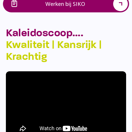
Werken bij SIKO
Kaleidoscoop….
Kwaliteit | Kansrijk |
Krachtig