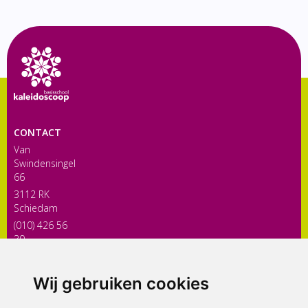
CONTACT
Van
Swindensingel
66
3112 RK
Schiedam
(010) 426 56
30
directiekaleidoscoop@siko.nl
Wij gebruiken cookies
ONDERDEEL VAN