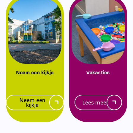
Neem een kijkje
Vakanties
Neem een
Lees meer
kijkje