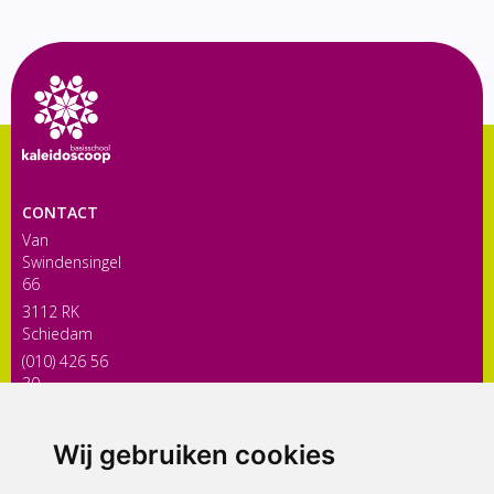
CONTACT
Van
Swindensingel
66
3112 RK
Schiedam
(010) 426 56
30
directiekaleidoscoop@siko.nl
Wij gebruiken cookies
ONDERDEEL VAN