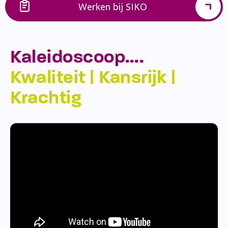
Werken bij SIKO
Kaleidoscoop….
Kwaliteit | Kansrijk |
Krachtig