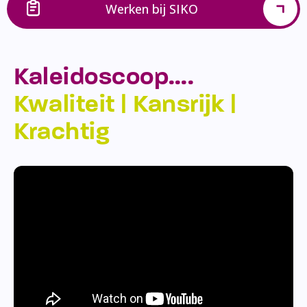
Werken bij SIKO
Kaleidoscoop….
Kwaliteit | Kansrijk |
Krachtig