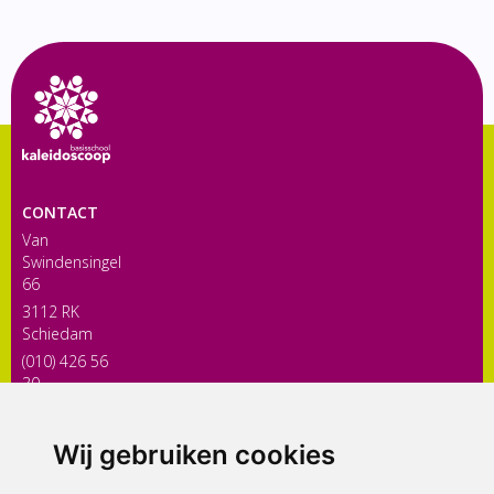
CONTACT
Van
Swindensingel
66
3112 RK
Schiedam
(010) 426 56
30
directiekaleidoscoop@siko.nl
Wij gebruiken cookies
ONDERDEEL VAN