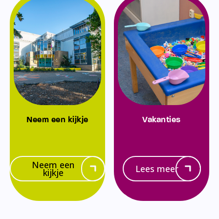
Neem een kijkje
Vakanties
Neem een
Lees meer
kijkje