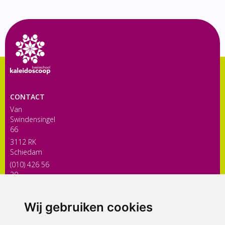
CONTACT
Van
Swindensingel
66
3112 RK
Schiedam
(010) 426 56
30
directiekaleidoscoop@siko.nl
Wij gebruiken cookies
ONDERDEEL VAN