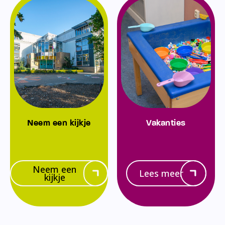
Neem een kijkje
Vakanties
Neem een
Lees meer
kijkje