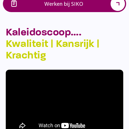
Werken bij SIKO
Kaleidoscoop….
Kwaliteit | Kansrijk |
Krachtig