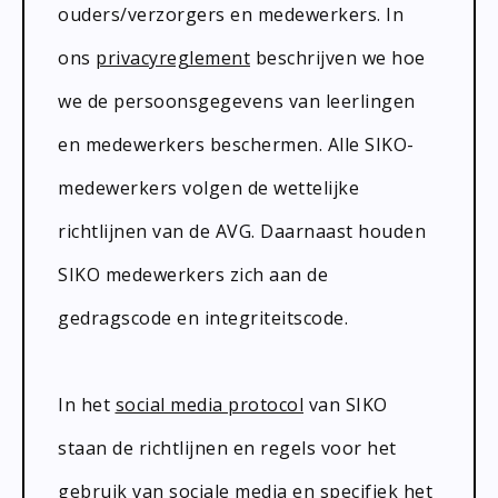
Bibliotheek
Documenten
ouders/verzorgers en medewerkers. In
Leerlingenzorg
ons
privacyreglement
beschrijven we hoe
Jeugdfonds Sport en Cultuur
we de persoonsgegevens van leerlingen
Schooltandarts
en medewerkers beschermen. Alle SIKO-
medewerkers volgen de wettelijke
richtlijnen van de AVG. Daarnaast houden
SIKO medewerkers zich aan de
gedragscode en integriteitscode.
In het
social media protocol
van SIKO
staan de richtlijnen en regels voor het
gebruik van sociale media en specifiek het