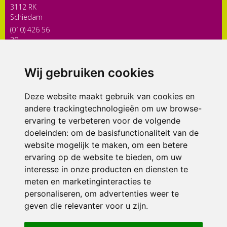
3112 RK
Schiedam
(010) 426 56
30
directiekaleidoscoop@siko.nl
Wij gebruiken cookies
ONDERDEEL VAN
Deze website maakt gebruik van cookies en
andere trackingtechnologieën om uw browse-
ervaring te verbeteren voor de volgende
doeleinden:
om de basisfunctionaliteit van de
website mogelijk te maken
,
om een betere
ervaring op de website te bieden
,
om uw
interesse in onze producten en diensten te
© 2026 Kaleidoscoop | Alle rechten voorbehouden
meten en marketinginteracties te
personaliseren
,
om advertenties weer te
Privacy policy
|
Disclaimer
|
Klachtenregeling
|
RSIN en Anbi
|
Cookie
geven die relevanter voor u zijn
voorkeuren
.