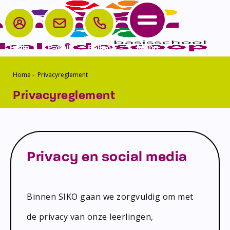
Login
E-mail
Bellen
Menu
Home
-
Privacyreglement
School
Ouders
Contact
Home
Privacyreglement
School
Het Team
Samenwerken
Aanmelden
Kinderopvang
Schoolgids
Parro
Contact
Ouders
Schooltijden en vakanties
Medezeggenschapsraad
Privacy en social media
Contact
Verlof/verzuim
Vrijwillige ouderbijdrage
Sport
Klachtenregeling
Binnen SIKO gaan we zorgvuldig om met
Schoolplan
Privacyverklaring
de privacy van onze leerlingen,