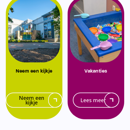
Neem een kijkje
Vakanties
Neem een
Lees meer
kijkje