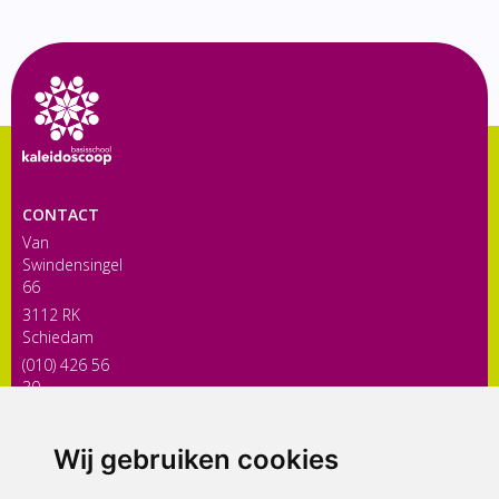
CONTACT
Van
Swindensingel
66
3112 RK
Schiedam
(010) 426 56
30
directiekaleidoscoop@siko.nl
Wij gebruiken cookies
ONDERDEEL VAN