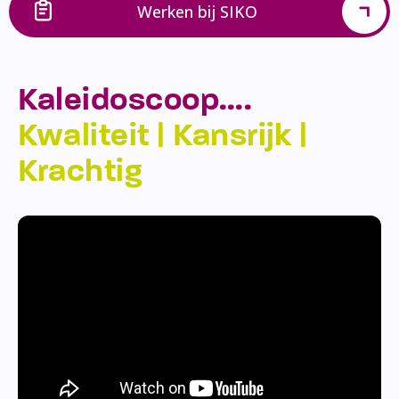
Werken bij SIKO
Kaleidoscoop….
Kwaliteit | Kansrijk |
Krachtig