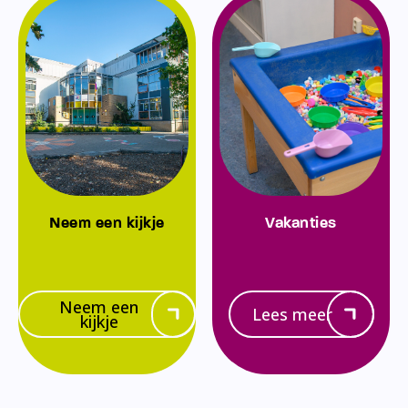
Neem een kijkje
Vakanties
Neem een
Lees meer
kijkje