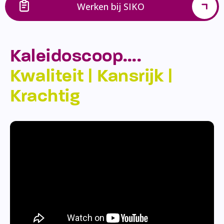
Werken bij SIKO
Kaleidoscoop….
Kwaliteit | Kansrijk |
Krachtig