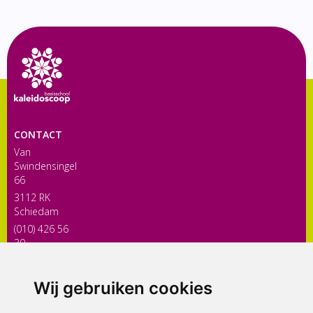
CONTACT
Van
Swindensingel
66
3112 RK
Schiedam
(010) 426 56
30
directiekaleidoscoop@siko.nl
Wij gebruiken cookies
ONDERDEEL VAN