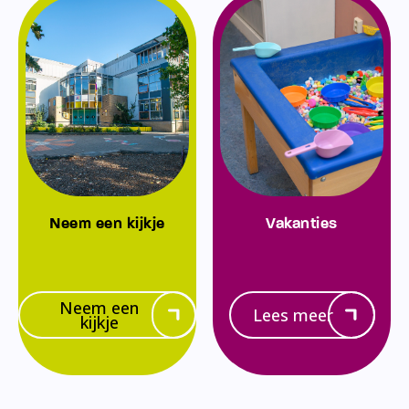
Neem een kijkje
Vakanties
Neem een
Lees meer
kijkje