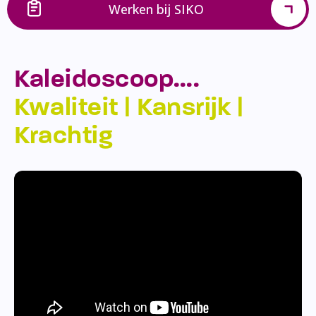
Werken bij SIKO
Kaleidoscoop….
Kwaliteit | Kansrijk |
Krachtig