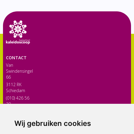
CONTACT
Van
Swindensingel
66
3112 RK
Schiedam
(010) 426 56
30
directiekaleidoscoop@siko.nl
Wij gebruiken cookies
ONDERDEEL VAN