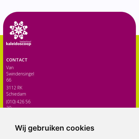
CONTACT
Van
Swindensingel
66
3112 RK
Schiedam
(010) 426 56
30
directiekaleidoscoop@siko.nl
Wij gebruiken cookies
ONDERDEEL VAN