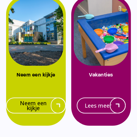
Neem een kijkje
Vakanties
Neem een
Lees meer
kijkje