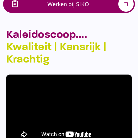
Werken bij SIKO
Kaleidoscoop….
Kwaliteit | Kansrijk |
Krachtig