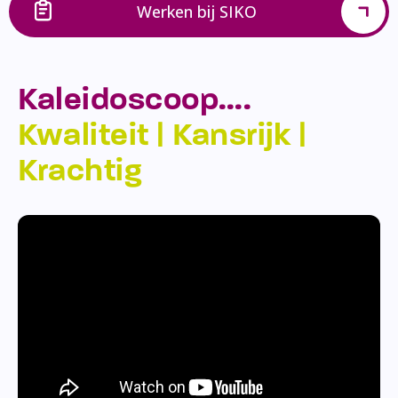
Werken bij SIKO
Kaleidoscoop….
Kwaliteit | Kansrijk |
Krachtig