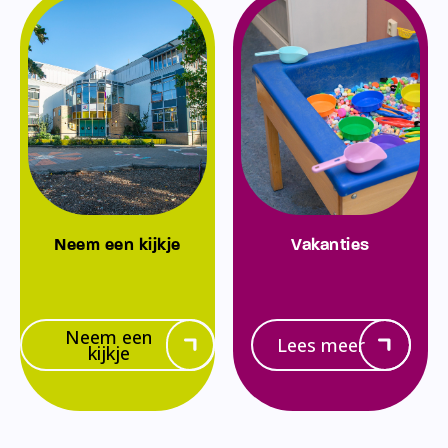
Neem een kijkje
Vakanties
Neem een
Lees meer
kijkje