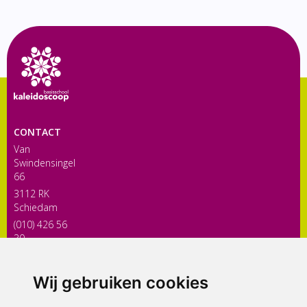
CONTACT
Van
Swindensingel
66
3112 RK
Schiedam
(010) 426 56
30
directiekaleidoscoop@siko.nl
Wij gebruiken cookies
ONDERDEEL VAN