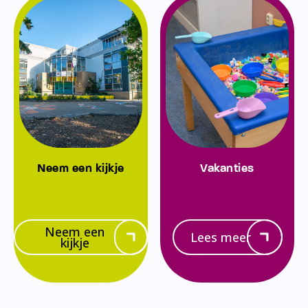
Neem een kijkje
Vakanties
Neem een
Lees meer
kijkje