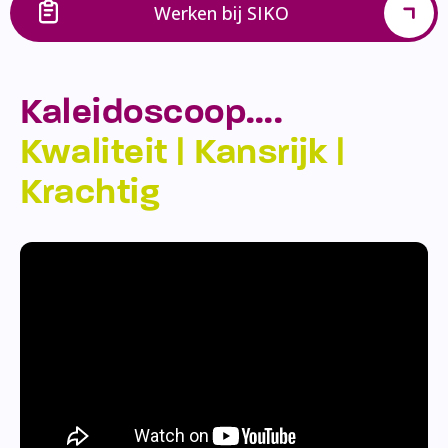
Werken bij SIKO
Kaleidoscoop….
Kwaliteit | Kansrijk |
Krachtig