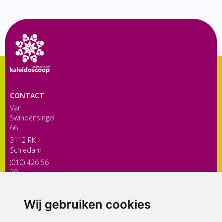
CONTACT
Van
Swindensingel
66
3112 RK
Schiedam
(010) 426 56
30
directiekaleidoscoop@siko.nl
Wij gebruiken cookies
ONDERDEEL VAN