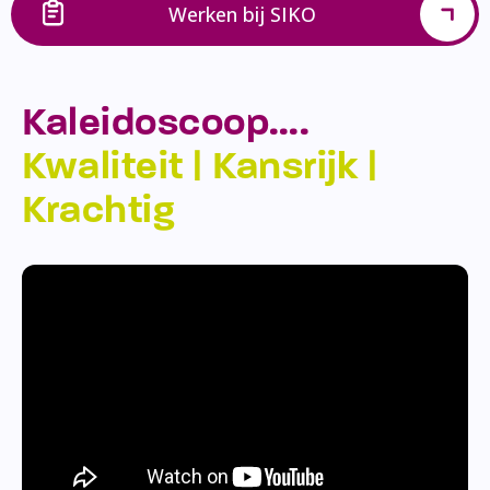
Werken bij SIKO
Kaleidoscoop….
Kwaliteit | Kansrijk |
Krachtig