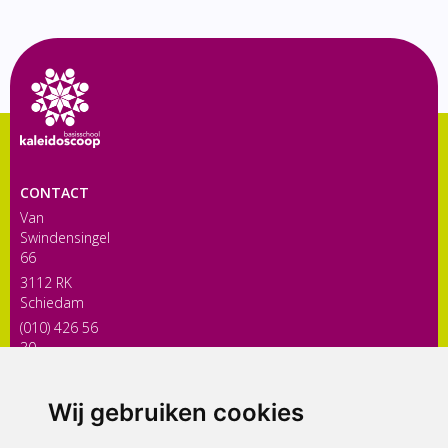
CONTACT
Van
Swindensingel
66
3112 RK
Schiedam
(010) 426 56
30
directiekaleidoscoop@siko.nl
Wij gebruiken cookies
ONDERDEEL VAN