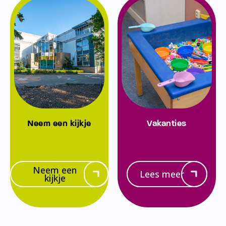
Neem een kijkje
Vakanties
Neem een
Lees meer
kijkje