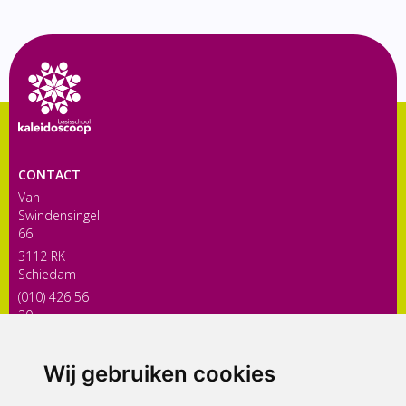
CONTACT
Van
Swindensingel
66
3112 RK
Schiedam
(010) 426 56
30
directiekaleidoscoop@siko.nl
Wij gebruiken cookies
ONDERDEEL VAN