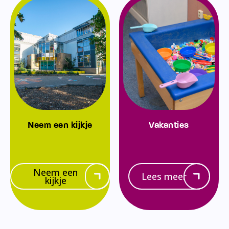
Neem een kijkje
Vakanties
Neem een
Lees meer
kijkje