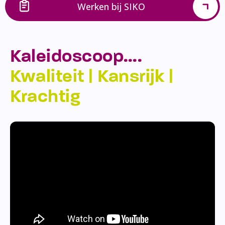
Werken bij SIKO
Kaleidoscoop….
Kwaliteit | Kansrijk |
Krachtig