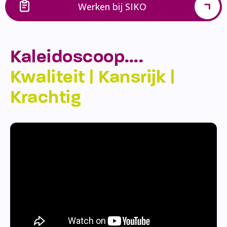
Werken bij SIKO
Kaleidoscoop….
Kwaliteit | Kansrijk |
Krachtig