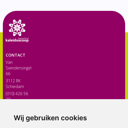
CONTACT
Van
Swindensingel
66
3112 RK
Schiedam
(010) 426 56
30
directiekaleidoscoop@siko.nl
Wij gebruiken cookies
ONDERDEEL VAN