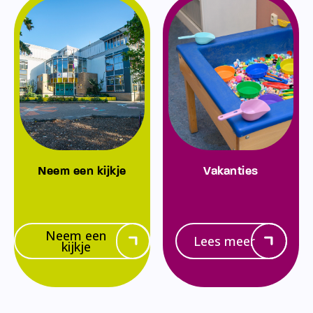
Neem een kijkje
Vakanties
Neem een
Lees meer
kijkje