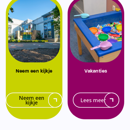
Neem een kijkje
Vakanties
Neem een
Lees meer
kijkje