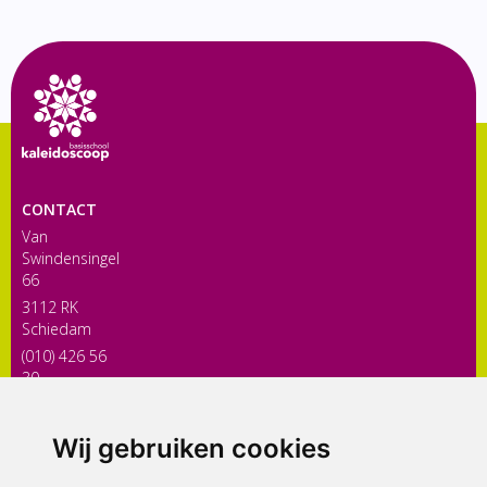
CONTACT
Van
Swindensingel
66
3112 RK
Schiedam
(010) 426 56
30
directiekaleidoscoop@siko.nl
Wij gebruiken cookies
ONDERDEEL VAN