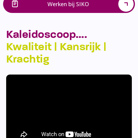
Werken bij SIKO
Kaleidoscoop….
Kwaliteit | Kansrijk |
Krachtig